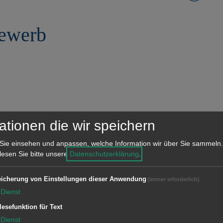
ewerb
Zuständige Dienststellen
ationen die wir speichern
Bezirksamt Unterkochen
Sie einsehen und anpassen, welche Information wir über Sie sammeln.
 lesen Sie bitte unsere
Datenschutzerklärung
.
Bezirksamt Wasseralfingen
icherung von Einstellungen dieser Anwendung
(immer erforderlich)
Geschäftsstelle Ebnat
Dienst
lesefunktion für Text
Geschäftsstelle Waldhausen
Dienst