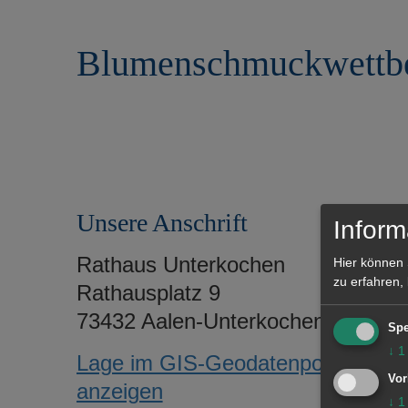
r
e
i
n
Blumenschmuckwettb
n
g
e
n
Unsere Anschrift
Inform
Rathaus Unterkochen
Hier können 
zu erfahren,
Rathausplatz 9
73432 Aalen-Unterkochen
Spe
↓
1
Lage im GIS-Geodatenportal
Vor
anzeigen
↓
1