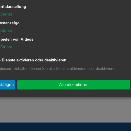
riftdarstellung
Geschäftsstelle Unterrombach-
Dienst
Hofherrnweiler
tenanzeige
Dienst
pielen von Videos
Dienst
e Dienste aktivieren oder deaktivieren
 diesem Schalter können Sie alle Dienste aktivieren oder deaktivieren.
d
tätigen
Alle akzeptieren