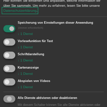
Hier können Sie einsehen und anpassen, welche Information wir
e
über Sie sammeln.
Um mehr zu erfahren, lesen Sie bitte unsere
n
Datum auswählen
Datenschutzerklärung
.
Sonderveranstaltungen
Speicherung von Einstellungen dieser Anwendung
Messen
Konzerte
(immer erforderlich)
Fehler beim Laden der Daten. Bitte
↓
1
Dienst
Kinder und Jugend
versuchen Sie es später erneut.
Vorlesefunktion für Text
↓
1
Dienst
Schriftdarstellung
↓
1
Dienst
Kartenanzeige
↓
1
Dienst
Abspielen von Videos
↓
1
Dienst
Unsere Anschrift
Alle Dienste aktivieren oder deaktivieren
Bezirksamt Unterkochen
Mit diesem Schalter können Sie alle Dienste aktivieren oder