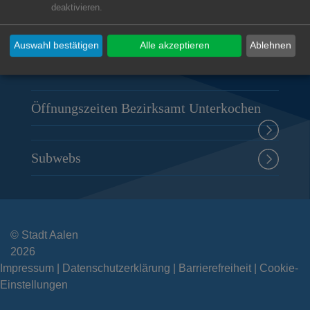
deaktivieren.
Rathausplatz 9
73432
Aalen-Unterkochen
Auswahl bestätigen
Alle akzeptieren
Ablehnen
07361 9880-0
rathaus.unterkochen@aalen.de
Öffnungszeiten Bezirksamt Unterkochen
Subwebs
© Stadt Aalen
2026
Impressum
Datenschutzerklärung
Barrierefreiheit
Cookie-
Einstellungen