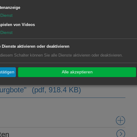
tenanzeige
Dienst
 allem Wissenswerten im und um
pielen von Videos
n darf in keinem Haushalt fehlen."
Dienst
e Dienste aktivieren oder deaktivieren
 diesem Schalter können Sie alle Dienste aktivieren oder deaktivieren.
rgbote"
tätigen
Alle akzeptieren
burgbote"
(pdf, 918.4 KB)
ten