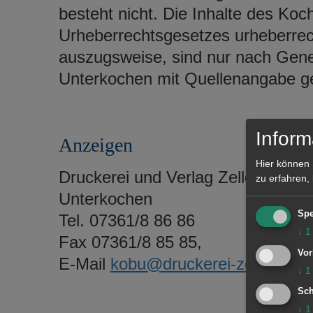
besteht nicht. Die Inhalte des K
Urheberrechtsgesetzes urheberrec
auszugsweise, sind nur nach Gen
Unterkochen mit Quellenangabe ge
Inform
Anzeigen
Hier können 
Druckerei und Verlag Zeller, Pfro
zu erfahren,
Unterkochen
Spe
Tel. 07361/8 86 86
↓
1
Fax 07361/8 85 85,
Vor
E-Mail
kobu@druckerei-zeller.de
↓
1
Sch
↓
1