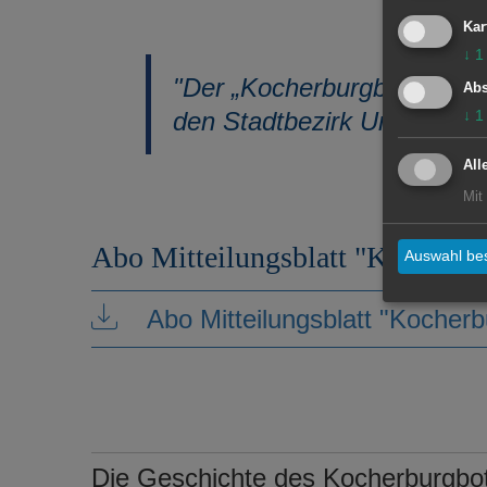
Kar
↓
1
"Der „Kocherburgbote“ mit
Abs
den Stadtbezirk Unterkoche
↓
1
All
Mit
Abo Mitteilungsblatt "Kocherbu
Auswahl bes
Abo Mitteilungsblatt "Kocher
Die Geschichte des Kocherburgbo