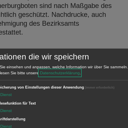
ocherburgboten sind nach Maßgabe des
htlich geschützt. Nachdrucke, auch
ehmigung des Bezirksamts
stattet.
ationen die wir speichern
Sie einsehen und anpassen, welche Information wir über Sie sammeln.
mäckerstraße 4, 73432 Aalen-
 lesen Sie bitte unsere
Datenschutzerklärung
.
icherung von Einstellungen dieser Anwendung
(immer erforderlich)
Dienst
lesefunktion für Text
Dienst
riftdarstellung
Dienst