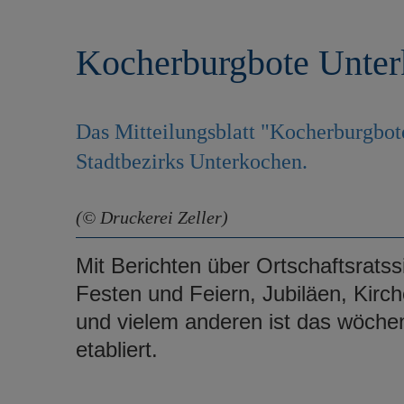
r
e
i
n
Kocherburgbote Unte
n
g
e
n
Das Mitteilungsblatt "Kocherburgbote"
Stadtbezirks Unterkochen.
(© Druckerei Zeller)
Mit Berichten über Ortschaftsratss
Festen und Feiern, Jubiläen, Kirc
und vielem anderen ist das wöche
etabliert.