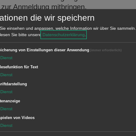
e zur Anmeldung mitbringen.
ationen die wir speichern
tig anmelden. Die Anmeldung hat 6
Sie einsehen und anpassen, welche Information wir über Sie sammeln.
 dass Sie innerhalb von 6 Monaten nach
 lesen Sie bitte unsere
Datenschutzerklärung
.
llte es Ihnen nicht auf einen
icherung von Einstellungen dieser Anwendung
(immer erforderlich)
, gibt es häufig auch kurzfristig
Dienst
lesefunktion für Text
Dienst
riftdarstellung
Zuständige Dienststellen
Dienst
tenanzeige
Standesamt
Dienst
Bezirksamt Unterkochen
pielen von Videos
Dienst
Bezirksamt Wasseralfingen