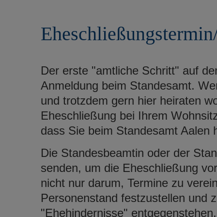
r
e
i
n
Eheschließungstermin/
n
g
e
n
Der erste "amtliche Schritt" auf d
Anmeldung beim Standesamt. We
und trotzdem gern hier heiraten wo
Eheschließung bei Ihrem Wohnsitz
dass Sie beim Standesamt Aalen h
Die Standesbeamtin oder der Stan
senden, um die Eheschließung vo
nicht nur darum, Termine zu verein
Personenstand festzustellen und 
"Ehehindernisse" entgegenstehen