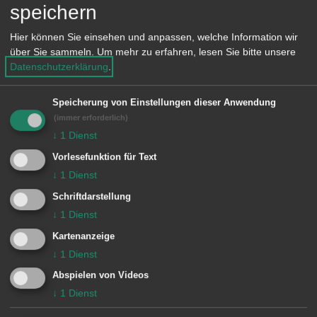
Wohnungsgeberbestätigung nach §
speichern
19 BMG über alle
Hier können Sie einsehen und anpassen, welche Information wir
anzumeldenden Personen. Der
über Sie sammeln.
Um mehr zu erfahren, lesen Sie bitte unsere
Datenschutzerklärung
.
Vordruck zur
Wohnungsgeberbestätigung steht als
Speicherung von Einstellungen dieser Anwendung
Download zur Verfügung.
(immer erforderlich)
↓
1
Dienst
Vorlesefunktion für Text
↓
1
Dienst
Unsere Anschrift
Schriftdarstellung
Rathaus Unterkochen
↓
1
Dienst
Rathausplatz 9
Kartenanzeige
↓
1
Dienst
73432 Aalen-Unterkochen
Abspielen von Videos
Lage im GIS-Geodatenportal anzeigen
↓
1
Dienst