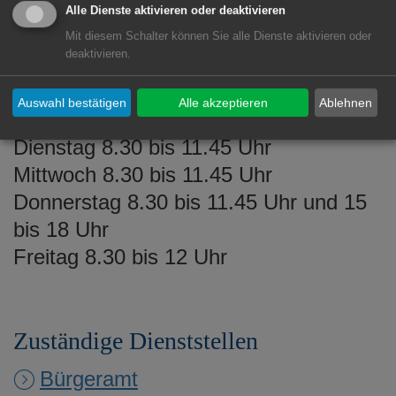
Alle Dienste aktivieren oder deaktivieren
Mit diesem Schalter können Sie alle Dienste aktivieren oder
Öffnungszeiten
deaktivieren.
Montag 8.30 bis 11.45 Uhr und 14 bis
Auswahl bestätigen
Alle akzeptieren
Ablehnen
16 Uhr
Dienstag 8.30 bis 11.45 Uhr
Mittwoch 8.30 bis 11.45 Uhr
Donnerstag 8.30 bis 11.45 Uhr und 15
bis 18 Uhr
Freitag 8.30 bis 12 Uhr
Zuständige Dienststellen
Bürgeramt