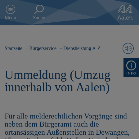
D
i
Menu
Suche
r
e
k
t
z
Startseite
Bürgerservice
Dienstleistung A-Z
u
m
I
Ummeldung (Umzug
n
h
innerhalb von Aalen)
a
l
t
s
p
Für alle melderechtlichen Vorgänge sind
r
neben dem Bürgeramt auch die
i
n
ortansässigen Außenstellen in Dewangen,
g