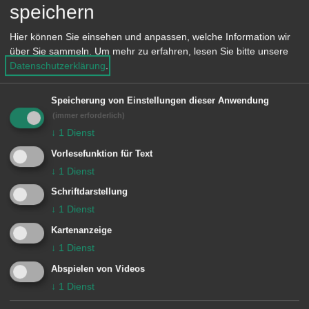
speichern
Standesamt (auch beim Standesamt
Hier können Sie einsehen und anpassen, welche Information wir
Ihres Wohnortes)
über Sie sammeln.
Um mehr zu erfahren, lesen Sie bitte unsere
Datenschutzerklärung
.
Notariat
Vereinbaren Sie am besten telefonisch
Speicherung von Einstellungen dieser Anwendung
(immer erforderlich)
einen Termin.
↓
1
Dienst
Eine Vaterschaftsanerkenntnis ist nur
Vorlesefunktion für Text
↓
1
Dienst
dann wirksam, wenn Sie als
Schriftdarstellung
Kindesmutter dem Anerkenntnis
↓
1
Dienst
zustimmen. Die Zustimmung muss
Kartenanzeige
ebenfalls persönlich bei einer der oben
↓
1
Dienst
angeführten Behörden erfolgen.
Abspielen von Videos
Zweckmäßig wäre es deshalb, wenn
↓
1
Dienst
Sie mit dem Vater des Kindes zu dem