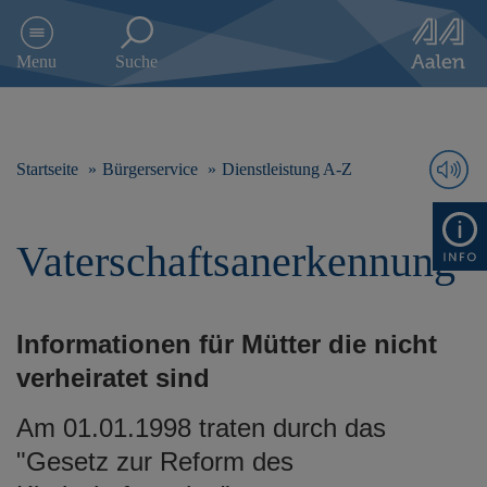
D
i
Menu
Suche
r
e
k
t
z
Startseite
Bürgerservice
Dienstleistung A-Z
u
m
I
Vaterschaftsanerkennung
n
h
a
l
Informationen für Mütter die nicht
t
s
verheiratet sind
p
r
Am 01.01.1998 traten durch das
i
"Gesetz zur Reform des
n
g