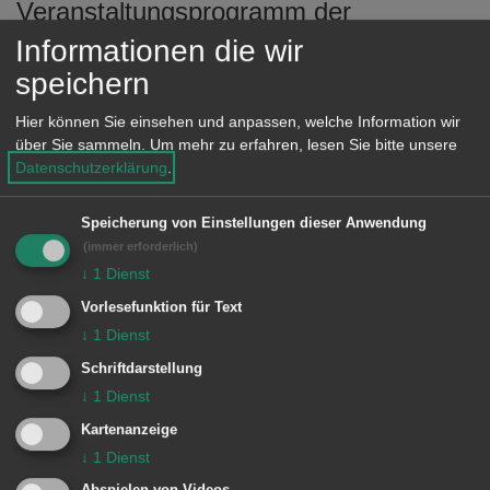
Veranstaltungsprogramm der
e
n
städtischen Jugendhäuser in Aalen
Informationen die wir
(Haus der Jugend, Jugendtreff
speichern
Weststadt, Jugendtreff Wasseralfingen)
Hier können Sie einsehen und anpassen, welche Information wir
in einem Flyer.
über Sie sammeln.
Um mehr zu erfahren, lesen Sie bitte unsere
Datenschutzerklärung
.
Speicherung von Einstellungen dieser Anwendung
Zuständige Dienststellen
(immer erforderlich)
↓
1
Dienst
Bezirksamt Wasseralfingen
Vorlesefunktion für Text
↓
1
Dienst
Geschäftsstelle Ebnat
Schriftdarstellung
↓
1
Dienst
Geschäftsstelle Waldhausen
Kartenanzeige
Jugend
↓
1
Dienst