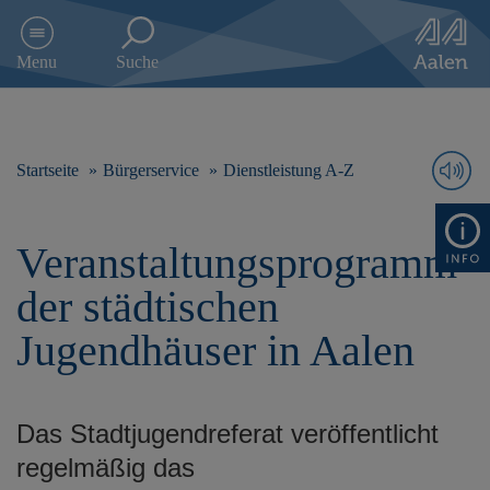
D
i
Menu
Suche
r
e
k
t
z
Startseite
Bürgerservice
Dienstleistung A-Z
u
m
I
Veranstaltungsprogramm
n
h
der städtischen
a
l
Jugendhäuser in Aalen
t
s
p
r
Das Stadtjugendreferat veröffentlicht
i
n
regelmäßig das
g