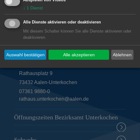
Abspielen von Videos
Rathaus Hofen
↓
1
Dienst
Alle Dienste aktivieren oder deaktivieren
Mit diesem Schalter können Sie alle Dienste aktivieren oder
deaktivieren.
Unsere Anschrift
Auswahl bestätigen
Alle akzeptieren
Ablehnen
Bezirksamt Unterkochen
Rathausplatz 9
73432
Aalen-Unterkochen
07361 9880-0
rathaus.unterkochen@aalen.de
Öffnungszeiten Bezirksamt Unterkochen
Subwebs