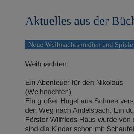
r
e
i
n
Aktuelles aus der Büc
n
g
e
n
Neue Weihnachtsmedien und Spiele
Weihnachten:
Ein Abenteuer für den Nikolaus
(Weihnachten)
Ein großer Hügel aus Schnee vers
den Weg nach Andelsbach. Ein dum
Förster Wilfrieds Haus wurde von 
sind die Kinder schon mit Schauf