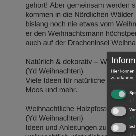
gehört! Aber gemeinsam werden si
kommen in die Nördlichen Wälder
bislang noch nie etwas vom Weihnac
er den Weihnachtsmann höchstpers
auch auf der Dracheninsel Weihnac
Inform
Natürlich & dekorativ – Weihnacht
(Yd Weihnachten)
Hier können 
zu erfahren,
Viele Ideen für natürliche Weihnac
Moos und mehr.
Spe
↓
1
Weihnachtliche Holzpfosten
Vor
(Yd Weihnachten)
↓
1
Ideen und Anleitungen zum Bastel
Sch
↓
1