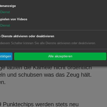
.
tenanzeige
Dienst
pielen von Videos
Dienst
e Dienste aktivieren oder deaktivieren
 diesem Schalter können Sie alle Dienste aktivieren oder deaktivieren.
n in der ägyptischen Wüste. Die
 versuchen zu tippen, welche von
tätigen
Alle akzeptieren
 welches als letztes über die Ziellinie
ge laufen die Kamele nicht ordentlich
eln und schubsen was das Zeug hält.
en.
49 Punktechips werden stets neu