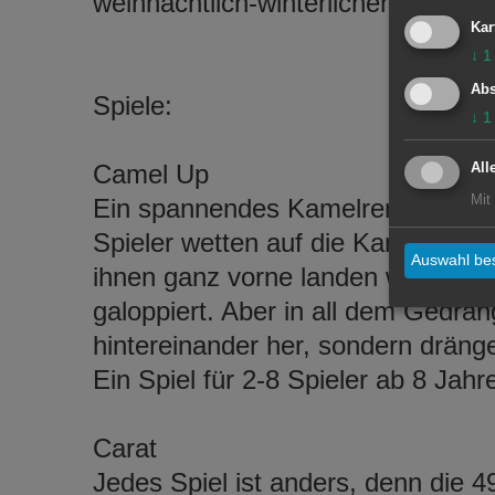
weihnachtlich-winterlichen Motiven
Kar
↓
1
Abs
Spiele:
↓
1
Camel Up
All
Mit
Ein spannendes Kamelrennen mitte
Spieler wetten auf die Kamele und
Auswahl bes
ihnen ganz vorne landen werden und
galoppiert. Aber in all dem Gedrän
hintereinander her, sondern dräng
Ein Spiel für 2-8 Spieler ab 8 Jahr
Carat
Jedes Spiel ist anders, denn die 