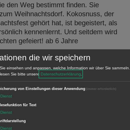
e den Weg bestimmt finden. Sie
 zum Weihnachtsdorf. Kokosnuss, der
htsfest gehört hat, ist begeistert, als
önlich kennenlernt. Und seitdem wird
hten gefeiert! ab 6 Jahre
ationen die wir speichern
en
Sie einsehen und anpassen, welche Information wir über Sie sammeln.
 lesen Sie bitte unsere
Datenschutzerklärung
.
htsdekorationen mit Steinen, Zapfen,
icherung von Einstellungen dieser Anwendung
(immer erforderlich)
Dienst
lesefunktion für Text
Dienst
n von dekorativen Holzpfosten mit
riftdarstellung
Dienst