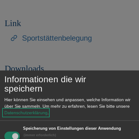
e
n
Link
Sportstättenbelegung
Downloads
Informationen die wir
Benutzungsordnung für die Turn-,
speichern
Sport- und Festhallen der Stadt
Hier können Sie einsehen und anpassen, welche Information wir
Aalen
(pdf, 46.0 KB)
über Sie sammeln.
Um mehr zu erfahren, lesen Sie bitte unsere
Datenschutzerklärung
.
Speicherung von Einstellungen dieser Anwendung
Unsere Anschrift
(immer erforderlich)