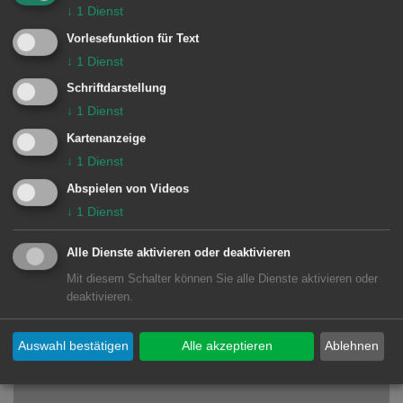
↓
1
Dienst
Schulstraße 16
Vorlesefunktion für Text
73432 Aalen-Unterkochen
↓
1
Dienst
Schriftdarstellung
Lage im GIS-Geodatenportal anzeigen
↓
1
Dienst
Kartenanzeige
↓
1
Dienst
Abspielen von Videos
↓
1
Dienst
Diese Karte kann auf Grund Ihrer Datenschutz-
Alle Dienste aktivieren oder deaktivieren
Einstellungen nicht geladen werden.
Mit diesem Schalter können Sie alle Dienste aktivieren oder
deaktivieren.
Einstellungen ändern
Auswahl bestätigen
Alle akzeptieren
Ablehnen
Einstellungen sofort ändern und Karte laden