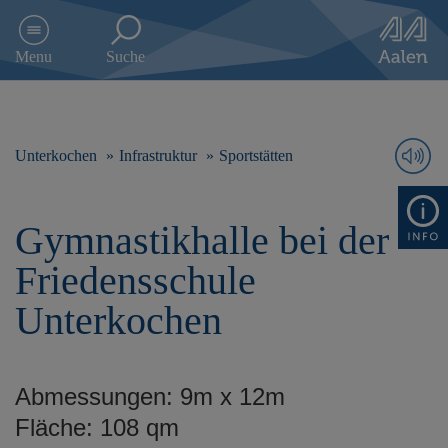
D
i
Menu
Suche
r
e
k
t
z
Unterkochen
Infrastruktur
Sportstätten
u
m
I
Gymnastikhalle bei der
n
h
Friedensschule
a
l
Unterkochen
t
s
p
r
Abmessungen: 9m x 12m
i
n
Fläche: 108 qm
g