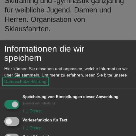
Skitraining und -gymnastik ganzjährig
e
für weibliche Jugend, Damen und
n
Herren. Organisation von
Skiausfahrten.
Tennis
: Sechs Standplätze und
Informationen die wir
Vereinsheim in wunderschöner Lage.
speichern
Aktivitäten für alle Alterklassen und
Hier können Sie einsehen und anpassen, welche Information wir
Spielstärken, Breiten-Sport,
über Sie sammeln.
Um mehr zu erfahren, lesen Sie bitte unsere
Datenschutzerklärung
.
Hobbygruppen, Aktive- und
Jugendmannschaften, Trainingsbetrieb,
Speicherung von Einstellungen dieser Anwendung
Jugendprogramme, Mitglied bei
(immer erforderlich)
↓
1
Dienst
"aalen.tennis".
Vorlesefunktion für Text
↓
1
Dienst