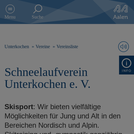
D
i
Menu
Suche
r
e
k
t
z
Unterkochen
Vereine
Vereinsliste
u
m
I
Schneelaufverein
n
h
Unterkochen e. V.
a
l
t
s
Skisport
: Wir bieten vielfältige
p
r
Möglichkeiten für Jung und Alt in den
i
Bereichen Nordisch und Alpin.
n
g