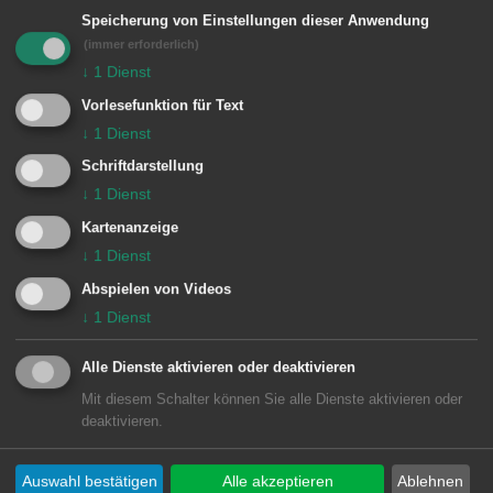
e
Für die von Ihnen ausgewählten Filter
Speicherung von Einstellungen dieser Anwendung
n
(immer erforderlich)
liegen leider keine Inhalte vor
↓
1
Dienst
Vorlesefunktion für Text
↓
1
Dienst
Schriftdarstellung
↓
1
Dienst
Kartenanzeige
Unsere Anschrift
↓
1
Dienst
Abspielen von Videos
Bezirksamt Unterkochen
↓
1
Dienst
Rathausplatz 9
Alle Dienste aktivieren oder deaktivieren
73432
Aalen-Unterkochen
Mit diesem Schalter können Sie alle Dienste aktivieren oder
07361 9880-0
deaktivieren.
rathaus.unterkochen@aalen.de
Auswahl bestätigen
Alle akzeptieren
Ablehnen