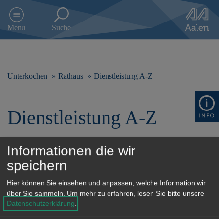
D
i
Menu
Suche
r
e
k
t
z
Unterkochen
Rathaus
Dienstleistung A-Z
u
m
I
Dienstleistung A-Z
n
h
a
l
Informationen die wir
t
Alle
0-9
A-D
E-H
speichern
s
p
Hier können Sie einsehen und anpassen, welche Information wir
I-L
M-P
Q-U
V-Z
r
über Sie sammeln.
Um mehr zu erfahren, lesen Sie bitte unsere
i
Datenschutzerklärung
.
n
g