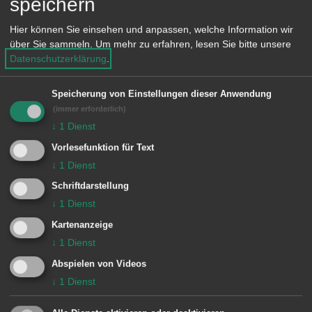
speichern
e
n
Hier können Sie einsehen und anpassen, welche Information wir
über Sie sammeln.
Um mehr zu erfahren, lesen Sie bitte unsere
Datenschutzerklärung
.
K
Speicherung von Einstellungen dieser Anwendung
Katholische Kindertagesstätte
(immer erforderlich)
Maria-Fatima Unterkochen
↓
1
Dienst
Vorlesefunktion für Text
Katholische Kita St. Josef
↓
1
Dienst
Unterkochen
Schriftdarstellung
↓
1
Dienst
Kita am Kocherursprung
Kartenanzeige
↓
1
Dienst
Keine weiteren Einträge vorhanden.
Abspielen von Videos
↓
1
Dienst