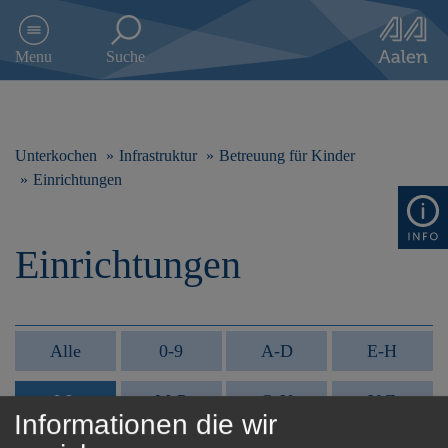
D
i
Menu
Suche
r
e
k
t
z
Unterkochen
Infrastruktur
Betreuung für Kinder
u
Einrichtungen
m
I
n
Einrichtungen
h
a
l
t
s
Alle
0-9
A-D
E-H
p
r
i
I-L
M-P
Q-U
V-Z
Informationen die wir
n
g