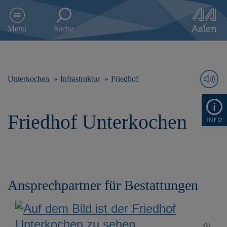
D
i
Menu
Suche
r
e
k
t
z
Unterkochen
Infrastruktur
Friedhof
u
m
I
Friedhof Unterkochen
n
h
a
l
t
s
p
Ansprechpartner für Bestattungen
r
i
n
g