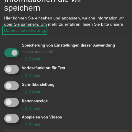
Bezeichnungen sind eingezeichnet.
speichern
Hier können Sie einsehen und anpassen, welche Information wir
über Sie sammeln.
Um mehr zu erfahren, lesen Sie bitte unsere
Downloads
Datenschutzerklärung
.
Friedhof Unterkochen -
Speicherung von Einstellungen dieser Anwendung
(immer erforderlich)
Übersichtsplan
(pdf, 539.6 KB)
↓
1
Dienst
Vorlesefunktion für Text
↓
1
Dienst
Grabarten auf dem Friedhof
Schriftdarstellung
Unterkochen
↓
1
Dienst
Kartenanzeige
Bestattungen im Sarg
Urnenbestattungen
↓
1
Dienst
Reihengrab
Abspielen von Videos
Urnenreihengrab
↓
1
Dienst
Kinderreihen
Urnenrasenreihe