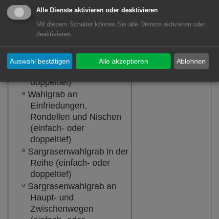
Sargrasenreihengrab
Urnenwahlgrab
Alle Dienste aktivieren oder deaktivieren
Wahlgrab in der Reihe
Urnenrasenwahl
(einfach- oder
Mit diesem Schalter können Sie alle Dienste aktivieren oder
Urnengemeinscha
deaktivieren.
doppeltief)
Urnennische im
Wahlgrab an Haupt- und
Kolumbarium (mi
Zwischenwegen
Abdeckplatte)
Auswahl bestätigen
Alle akzeptieren
Ablehnen
(einfach- oder
doppeltief)
Wahlgrab an
Einfriedungen,
Rondellen und Nischen
(einfach- oder
doppeltief)
Sargrasenwahlgrab in der
Reihe (einfach- oder
doppeltief)
Sargrasenwahlgrab an
Haupt- und
Zwischenwegen