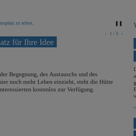
❚❚
‹
1
/
3
›
tz für Ihre Idee
t der Begegnung, des Austauschs und des
a
er noch mehr Leben einzieht, steht die Hütte
g
nteressierten kostenlos zur Verfügung.
v