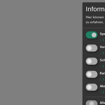
Inform
Hier können 
zu erfahren,
Spe
↓
1
Vor
↓
1
Sch
↓
1
Kar
↓
1
Abs
↓
1
All