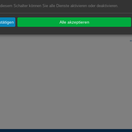
R
 diesem Schalter können Sie alle Dienste aktivieren oder deaktivieren.
T
U
tätigen
Alle akzeptieren