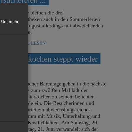
Büchereien ...
ie jedes Jahr bleiben die drei
tadtteilbibliotheken auch in den Sommerferien
Um mehr
eöffnet, im August allerdings mit abweichenden
ffnungszeiten.
MEHR DAZU LESEN
In Unterkochen steppt wieder
der Bär
ie Unterkochener Bärentage gehen in die nächste
unde: Bereits zum zwölften Mal lädt der
tadtbezirk Unterkochen zu seinem beliebten
Festwochenende ein. Die Besucherinnen und
esucher erwartet ein abwechslungsreiches
Bühnenprogramm mit Musik, Unterhaltung und
ulinarischen Köstlichkeiten. Am Samstag, 20.
uni und Sonntag, 21. Juni verwandelt sich der