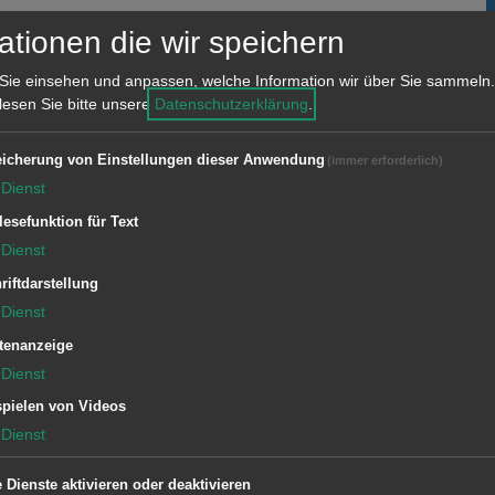
ationen die wir speichern
W
S
Sie einsehen und anpassen, welche Information wir über Sie sammeln.
g
 lesen Sie bitte unsere
Datenschutzerklärung
.
Ö
icherung von Einstellungen dieser Anwendung
(immer erforderlich)
Dienst
lesefunktion für Text
Dienst
riftdarstellung
D
Dienst
R
tenanzeige
S
Dienst
pielen von Videos
B
Dienst
k
J
e Dienste aktivieren oder deaktivieren