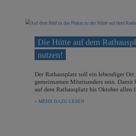
r
e
i
n
n
g
e
n
Die Hütte auf dem Rathauspla
nutzen!
Der Rathausplatz soll ein lebendiger Or
gemeinsamen Miteinanders sein. Damit hi
auf dem Rathausplatz bis Oktober allen I
MEHR DAZU LESEN