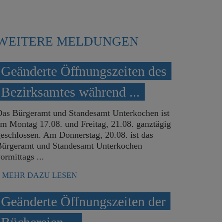
WEITERE MELDUNGEN
Unterkochen blickt auf gelungene Bäre
Geänderte Öffnungszeiten des
zurück
Bezirksamtes während ...
Das Bürgeramt und Standesamt Unterkochen ist
Begleitet von strahlender Sonne und hochsommerlichen 
m Montag 17.08. und Freitag, 21.08. ganztägig
Stadtbezirk Unterkochen am 20. und 21. Juni 2026 sein
eschlossen. Am Donnerstag, 20.08. ist das
und blickt auf ein gelungenes Festwochenende zurück. 
Bürgeramt und Standesamt Unterkochen
ormittags ...
Besucherinnen und Besuchern ein abwechslungsreiche
Auftritte und ein stimmungsvolles Stadtfest geboten.
MEHR DAZU LESEN
MEHR DAZU LESEN
Geänderte Öffnungszeiten der