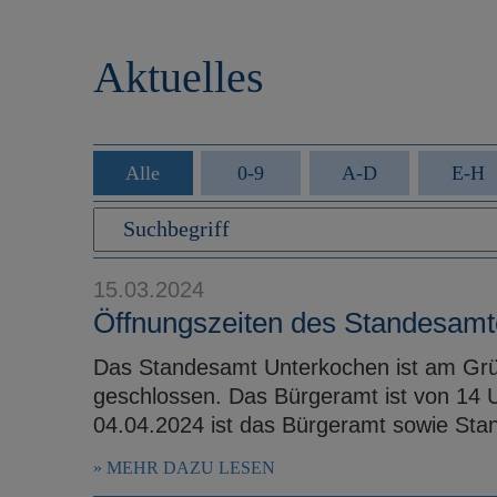
r
e
i
n
Aktuelles
n
g
e
n
Alle
0-9
A-D
E-H
15.03.2024
Öffnungszeiten des Standesam
Das Standesamt Unterkochen ist am Grü
geschlossen. Das Bürgeramt ist von 14 
04.04.2024 ist das Bürgeramt sowie Sta
MEHR DAZU LESEN