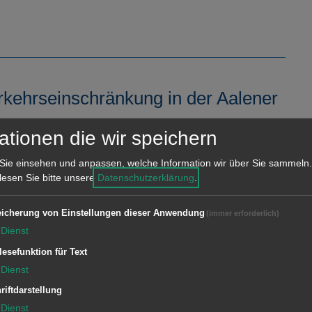
rkehrseinschränkung in der Aalener
ationen die wir speichern
raße in Unterkochen Bauarbeiten für den
Sie einsehen und anpassen, welche Information wir über Sie sammeln.
m Zeitraum bis Dezember 2024 ist mit starken
 lesen Sie bitte unsere
Datenschutzerklärung
.
.
icherung von Einstellungen dieser Anwendung
(immer erforderlich)
Dienst
lesefunktion für Text
de erfolgreich von den Bärenfanger
Dienst
riftdarstellung
Dienst