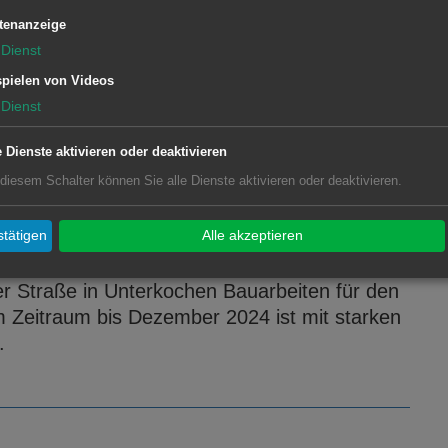
el Gegenwehr von aktuellen und ehemaligen
tenanzeige
terkochener Ortschaftsverwaltung stürmten die
Dienst
r, Fanfarenstößen und Trommelwirbel die
pielen von Videos
Dienst
e Dienste aktivieren oder deaktivieren
 diesem Schalter können Sie alle Dienste aktivieren oder deaktivieren.
rkehrseinschränkung in der Aalener
tätigen
Alle akzeptieren
r Straße in Unterkochen Bauarbeiten für den
m Zeitraum bis Dezember 2024 ist mit starken
.