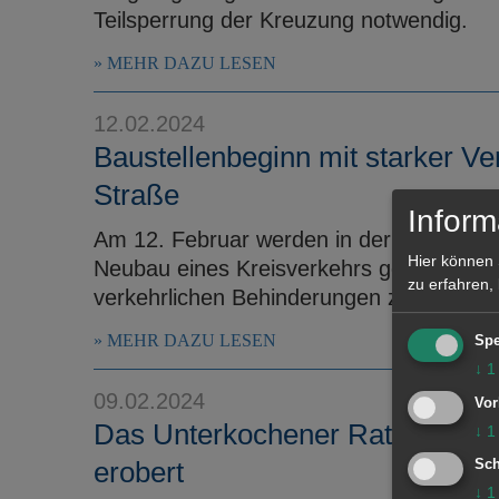
Teilsperrung der Kreuzung notwendig.
MEHR DAZU LESEN
12.02.2024
Baustellenbeginn mit starker Ve
Straße
Inform
Am 12. Februar werden in der Aalener St
Hier können 
Neubau eines Kreisverkehrs gestartet. I
zu erfahren,
verkehrlichen Behinderungen zu rechnen
MEHR DAZU LESEN
Spe
↓
1
09.02.2024
Vor
Das Unterkochener Rathaus wur
↓
1
erobert
Sch
↓
1