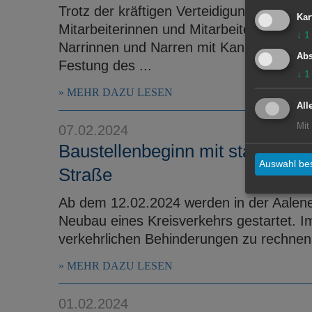
Trotz der kräftigen Verteidigung und vi
Kar
Mitarbeiterinnen und Mitarbeiter der Un
↓
1
Narrinnen und Narren mit Kanonendonne
Abs
Festung des ...
↓
1
MEHR DAZU LESEN
All
Mit
07.02.2024
Baustellenbeginn mit starker Ve
Auswahl bes
Straße
Ab dem 12.02.2024 werden in der Aalene
Neubau eines Kreisverkehrs gestartet. I
verkehrlichen Behinderungen zu rechnen
MEHR DAZU LESEN
01.02.2024